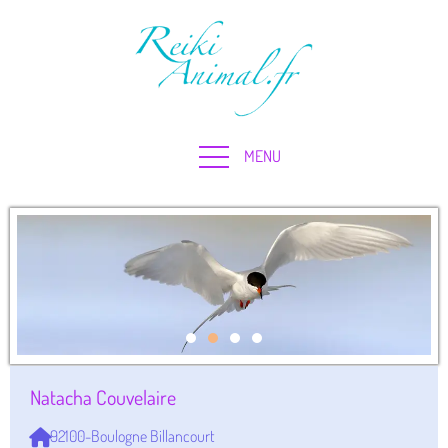
Natacha Couvelaire
92100-Boulogne Billancourt